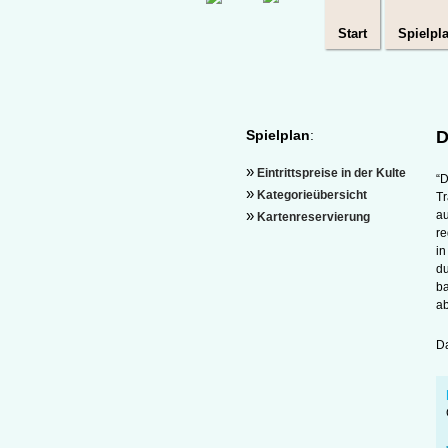
Start
Spielpl
Spielplan
D
»
Eintrittspreise in der Kulte
“D
»
Kategorieübersicht
Tr
»
au
Kartenreservierung
re
in
du
ba
a
Da