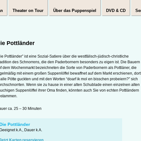
an
Theater on Tour
Über das Puppenspiel
DVD & CD
Se
ie Pottländer
ie Pottländer” ist eine Sozial-Satiere über die westfälisch-jüdisch-christliche
adition des Schnorrens, die den Paderbornern besonders zu eigen ist. Die Bauern
f dem Wochenmarkt bezeichneten die Sorte von Paderbornern als Pottläner, die
gelmäßig mit einem großen Suppenlöffel bewaffnet auf dem Markt erschienen, dort
 alle Pötte guckten und mit den Worten “doarf ik mol en bisschen probeiern?” sich
rchschnorrten. Wenn sie zu hause in einer alten Schublade einen einzelnen alten
uchigen Suppenlöffel ihrer Oma finden, könnten auch Sie von echten Pottländern
bstammen.
uer ca. 25 – 30 Minuten
Die Pottländer
Geeignet k.A., Dauer k.A.
Jetzt Karten reservieren